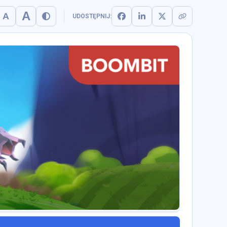
A
A
UDOSTĘPNIJ
: