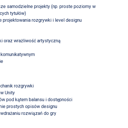
wsze samodzielne projekty (np. proste poziomy w
ących tytułów)
 projektowania rozgrywki i level designu
ki oraz wrażliwość artystyczną
iu komunikatywnym
ie
chanik rozgrywki
w Unity
w pod kątem balansu i dostępności
ie prostych opisów designu
 wdrażaniu rozwiązań do gry